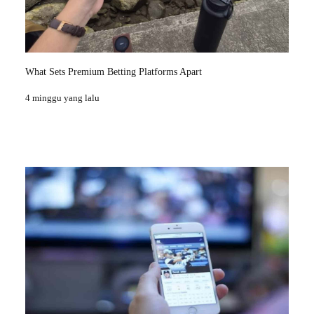
What Sets Premium Betting Platforms Apart
4 minggu yang lalu